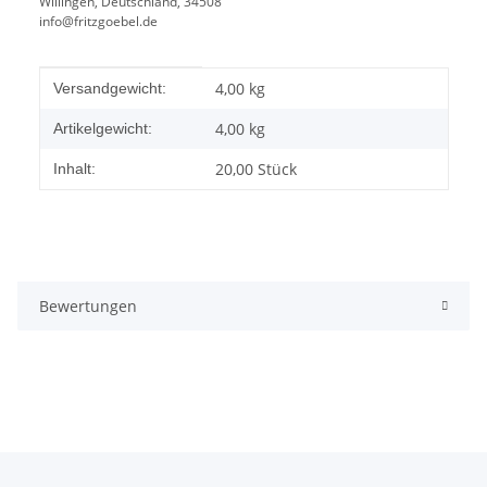
Willingen, Deutschland, 34508
info@fritzgoebel.de
Produkteigenschaft
Wert
4,00 kg
Versandgewicht:
4,00
kg
Artikelgewicht:
20,00 Stück
Inhalt:
Bewertungen