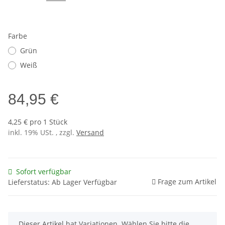
Farbe
Grün
Weiß
84,95 €
4,25 € pro 1 Stück
inkl. 19% USt. , zzgl.
Versand
Sofort verfügbar
Frage zum Artikel
Lieferstatus: Ab Lager Verfügbar
x
Dieser Artikel hat Variationen. Wählen Sie bitte die