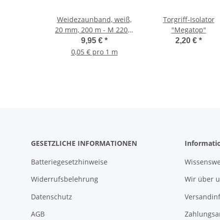
Weidezaunband, weiß,
Torgriff-Isolator
20 mm, 200 m - M 220 6
"Megatop"
Niro
9,95 €
*
2,20 €
*
0,05 € pro 1 m
GESETZLICHE INFORMATIONEN
Informati
Batteriegesetzhinweise
Wissenswe
Widerrufsbelehrung
Wir über 
Datenschutz
Versandin
AGB
Zahlungsa