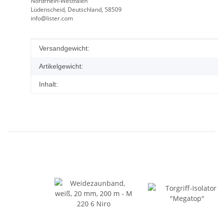
Nordrhein-Westfalen
Lüdenscheid, Deutschland, 58509
info@lister.com
Produkteigenschaft
Wert
Versandgewicht:
Artikelgewicht:
Inhalt: