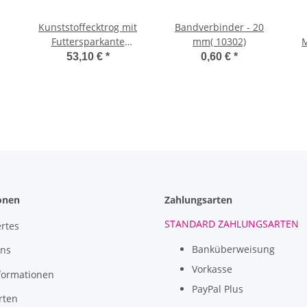
Kunststoffecktrog mit
Bandverbinder - 20
Futtersparkante
mm( 10302)
M
Auswurfkante
53,10 €
*
0,60 €
*
onen
Zahlungsarten
STANDARD ZAHLUNGSARTEN
rtes
Banküberweisung
uns
Vorkasse
formationen
PayPal Plus
rten