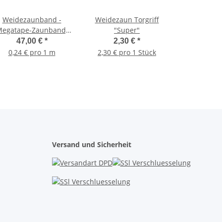
Weidezaunband -
Weidezaun Torgriff
egatape-Zaunband,
"Super"
weiß, 40 mm, 200 m,
47,00 €
*
2,30 €
*
1,79 Ohm/m
0,24 € pro 1 m
2,30 € pro 1 Stück
Versand und Sicherheit