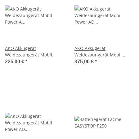
AKO Akkugerät
AKO Akkugerät
Weidezaungerät Mobil
Weidezaungerät Mobil
Power A 1200, 9V-12V, 1,4 J
Power AD 2000, 9V-12V, 0,5-
225,00 €
*
375,00 €
*
2,1 J