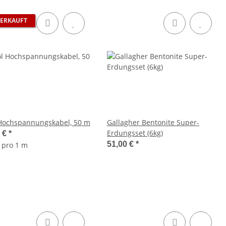
ERKAUFT
 Hochspannungskabel, 50 m
Gallagher Bentonite Super-
Erdungsset (6kg)
0 €
*
51,00 €
*
€ pro 1 m