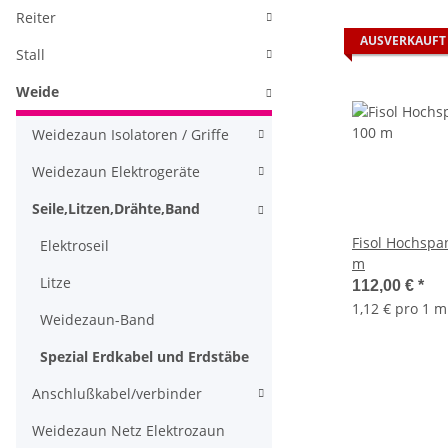
Reiter
AUSVERKAUFT
Stall
Weide
Weidezaun Isolatoren / Griffe
Weidezaun Elektrogeräte
Seile,Litzen,Drähte,Band
Fisol Hochspa
Elektroseil
m
Litze
112,00 €
*
1,12 € pro 1 m
Weidezaun-Band
Spezial Erdkabel und Erdstäbe
Anschlußkabel/verbinder
Weidezaun Netz Elektrozaun