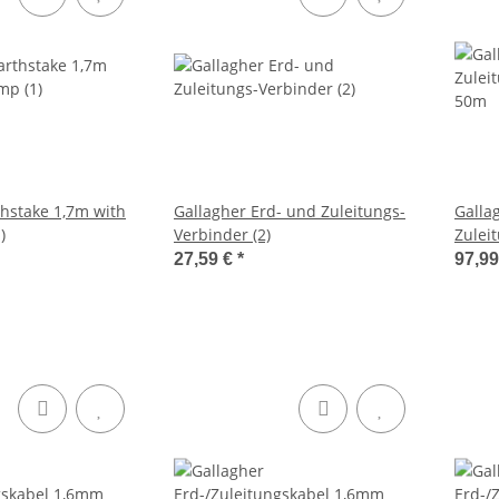
thstake 1,7m with
Gallagher Erd- und Zuleitungs-
Galla
)
Verbinder (2)
Zulei
50m
27,59 €
*
97,9