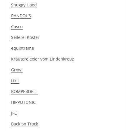
Snuggy Hood
RANDOL'S
Casco
Seilerei Köster
equiXtreme
Kräuterelexier vom Lindenkreuz
Growi
Likit
KOMPERDELL
HIPPOTONIC
JFC
Back on Track