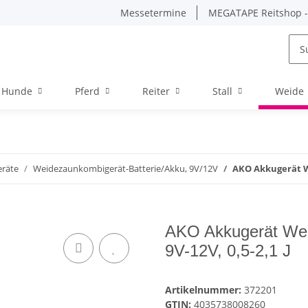
Messetermine
MEGATAPE Reitshop - 
Hunde
Pferd
Reiter
Stall
Weide
eräte
Weidezaunkombigerät-Batterie/Akku, 9V/12V
AKO Akkugerät We
AKO Akkugerät Wei
9V-12V, 0,5-2,1 J
Artikelnummer:
372201
GTIN:
4035738008260