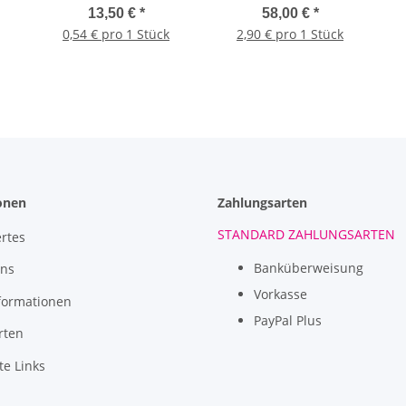
per Karton (weiß)
F
13,50 €
*
58,00 €
*
0,54 € pro 1 Stück
2,90 € pro 1 Stück
onen
Zahlungsarten
STANDARD ZAHLUNGSARTEN
rtes
Banküberweisung
uns
Vorkasse
formationen
PayPal Plus
rten
te Links