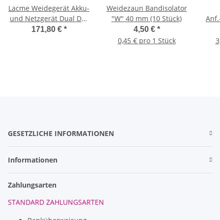
Lacme Weidegerät Akku-
Weidezaun Bandisolator
und Netzgerät Dual D3-
"W" 40 mm (10 Stück)
Anf.
2, 12v/230V, 2 J
171,80 €
*
4,50 €
*
0,45 € pro 1 Stück
3
GESETZLICHE INFORMATIONEN
Informationen
Zahlungsarten
STANDARD ZAHLUNGSARTEN