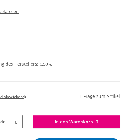
solatoren
g des Herstellers
:
6,50 €
Frage zum Artikel
nd abweichend)
In den Warenkorb
nde