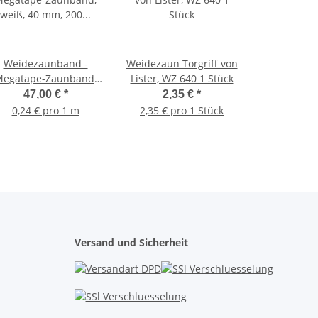
Weidezaunband -
Weidezaun Torgriff von
egatape-Zaunband,
Lister, WZ 640 1 Stück
weiß, 40 mm, 200 m,
47,00 €
*
2,35 €
*
1,79 Ohm/m
0,24 € pro 1 m
2,35 € pro 1 Stück
Versand und Sicherheit