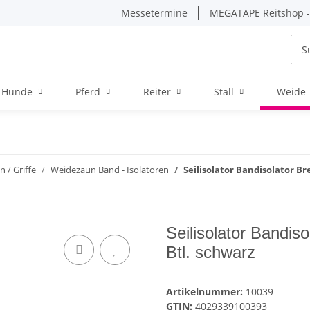
Messetermine
MEGATAPE Reitshop - 
Hunde
Pferd
Reiter
Stall
Weide
 / Griffe
Weidezaun Band - Isolatoren
Seilisolator Bandisolator Br
Seilisolator Bandiso
Btl. schwarz
Artikelnummer:
10039
GTIN:
4029339100393