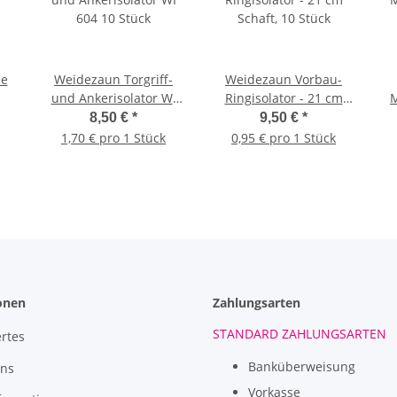
ze
Weidezaun Torgriff-
Weidezaun Vorbau-
und Ankerisolator WI
Ringisolator - 21 cm
M
604 10 Stück
Schaft, 10 Stück
8,50 €
*
9,50 €
*
1,70 € pro 1 Stück
0,95 € pro 1 Stück
onen
Zahlungsarten
STANDARD ZAHLUNGSARTEN
rtes
Banküberweisung
uns
Vorkasse