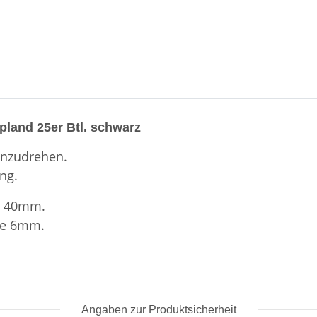
Upland 25er Btl. schwarz
inzudrehen.
ung.
is 40mm.
tze 6mm.
Angaben zur Produktsicherheit