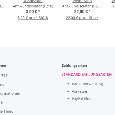
Weidezaun
Weidezaun
We
,
Anf.-/Endisolator (I 210)
Anf.-/Endisolator (I 230)
20
10 St.
3,90 €
*
22,00 €
*
3,90 € pro 1 Stück
22,00 € pro 1 Stück
onen
Zahlungsarten
STANDARD ZAHLUNGSARTEN
rtes
Banküberweisung
uns
Vorkasse
formationen
PayPal Plus
rten
te Links