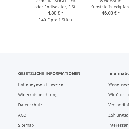
Lacme IRUANGLE Eck-
Weidezaun
oder Endisolator, 2 St.
Kunststoffsteckpfahl
Doppeltritt, 150 cm, 
4,80 €
*
46,00 €
*
St. Weiß
2,40 € pro 1 Stück
GESETZLICHE INFORMATIONEN
Informati
Batteriegesetzhinweise
Wissenswe
Widerrufsbelehrung
Wir über 
Datenschutz
Versandin
AGB
Zahlungsa
Sitemap
Interessan