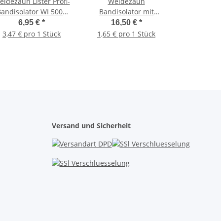
idezaun Lister Profi-
Weidezaun
Bandisolator WI 5005
Bandisolator mit
SB 2 Stück per Pack
Flügelschraube 40 mm,
6,95 €
*
16,50 €
*
10 St.
3,47 € pro 1 Stück
1,65 € pro 1 Stück
Versand und Sicherheit