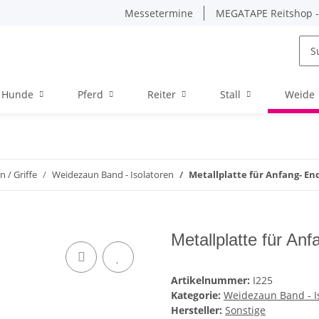
Messetermine
MEGATAPE Reitshop - 
Hunde
Pferd
Reiter
Stall
Weide
 / Griffe
Weidezaun Band - Isolatoren
Metallplatte für Anfang- En
Metallplatte für An
Artikelnummer:
I225
Kategorie:
Weidezaun Band - I
Hersteller:
Sonstige