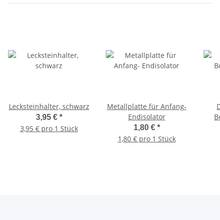
Lecksteinhalter, schwarz
Metallplatte für Anfang-
Endisolator
B
3,95 €
*
1,80 €
*
3,95 € pro 1 Stück
1,80 € pro 1 Stück