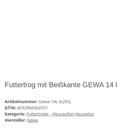
Futtertrog mit Beißkante GEWA 14 l
Artikelnummer:
Gewa-14L (6205)
GTIN:
4032966062057
Kategorie:
Futtertröge - Heuraufen-Heunetze
Hersteller:
Gewa