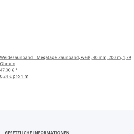
Weidezaunband - Megatape-Zaunband, weiß, 40 mm, 200 m, 1,79
Ohm/m
47,00 €
*
0,24 € pro 1 m
GESETZLICHE INFORMATIONEN