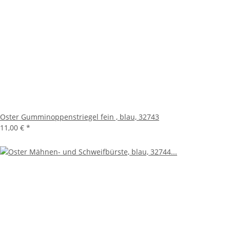
Oster Gumminoppenstriegel fein , blau, 32743
11,00 €
*