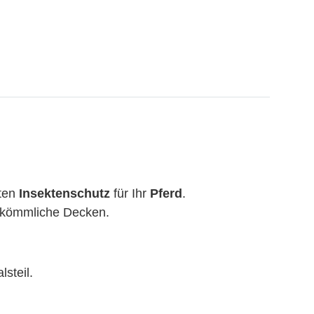
sten
Insektenschutz
für Ihr
Pferd
.
erkömmliche Decken.
lsteil.