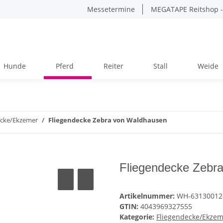
Messetermine
MEGATAPE Reitshop - 
Hunde
Pferd
Reiter
Stall
Weide
ecke/Ekzemer
Fliegendecke Zebra von Waldhausen
Fliegendecke Zebr
Artikelnummer:
WH-63130012
GTIN:
4043969327555
Kategorie:
Fliegendecke/Ekze