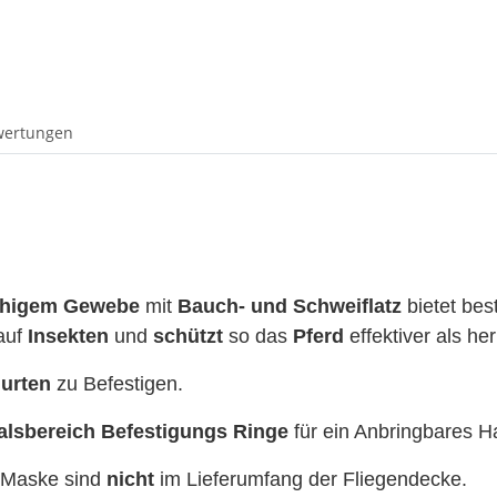
wertungen
chigem Gewebe
mit
Bauch- und Schweiflatz
bietet be
auf
Insekten
und
schützt
so das
Pferd
effektiver als h
urten
zu Befestigen.
alsbereich Befestigungs Ringe
für ein Anbringbares Ha
e Maske sind
nicht
im Lieferumfang der Fliegendecke.