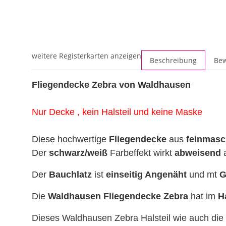
weitere Registerkarten anzeigen
Beschreibung
Be
Fliegendecke Zebra von Waldhausen
Nur Decke , kein Halsteil und keine Maske
Diese hochwertige
Fliegendecke
aus
feinmas
Der
schwarz/weiß
Farbeffekt wirkt
abweisend
Der
Bauchlatz
ist
einseitig Angenäht
und mt
G
Die
Waldhausen Fliegendecke Zebra
hat im
H
Dieses Waldhausen Zebra Halsteil wie auch di