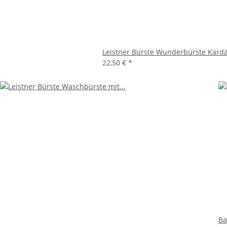
Leistner Bürste Wunderbürste Kardä
22,50 €
*
Ba