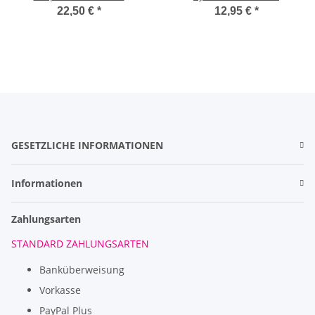
Verrieglung
Sattelschrank m. 2
22,50 €
*
12,95 €
*
Schlüsseln.
GESETZLICHE INFORMATIONEN
Informationen
Zahlungsarten
STANDARD ZAHLUNGSARTEN
Banküberweisung
Vorkasse
PayPal Plus