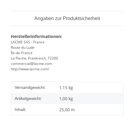
Angaben zur Produktsicherheit
Herstellerinformationen:
LACME SAS - France
Route du Lude
Île-de-France
La Fleche, Frankreich, 72200
commercial@lacme.com
http://www.lacme.com/
Produkteigenschaft
Wert
1,15 kg
Versandgewicht:
1,00
kg
Artikelgewicht:
25,00 m
Inhalt: