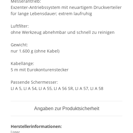
Messerantrieb:
Exzenter-Antriebssystem mit neuartigem Druckverteiler
für lange Lebensdauer; extrem laufruhig
Luftfilter:
ohne Werkzeug abnehmbar und schnell zu reinigen
Gewicht:
nur 1.600 g (ohne Kabel)
Kabellänge:
5 m mit Eurokonturenstecker
Passende Schermesser:
LI A 5, LI A 54, LI A 55, LI A 56 SR, LI A 57, LI A 58
Angaben zur Produktsicherheit
Herstellerinformationen:
Lister