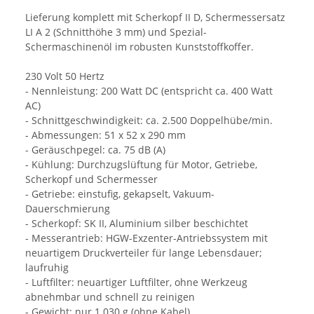
Lieferung komplett mit Scherkopf II D, Schermessersatz
LI A 2 (Schnitthöhe 3 mm) und Spezial-
Schermaschinenöl im robusten Kunststoffkoffer.
230 Volt 50 Hertz
- Nennleistung: 200 Watt DC (entspricht ca. 400 Watt
AC)
- Schnittgeschwindigkeit: ca. 2.500 Doppelhübe/min.
- Abmessungen: 51 x 52 x 290 mm
- Geräuschpegel: ca. 75 dB (A)
- Kühlung: Durchzugslüftung für Motor, Getriebe,
Scherkopf und Schermesser
- Getriebe: einstufig, gekapselt, Vakuum-
Dauerschmierung
- Scherkopf: SK II, Aluminium silber beschichtet
- Messerantrieb: HGW-Exzenter-Antriebssystem mit
neuartigem Druckverteiler für lange Lebensdauer;
laufruhig
- Luftfilter: neuartiger Luftfilter, ohne Werkzeug
abnehmbar und schnell zu reinigen
- Gewicht: nur 1.030 g (ohne Kabel)