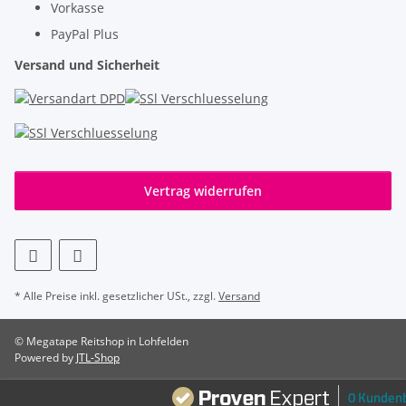
Vorkasse
PayPal Plus
Versand und Sicherheit
Vertrag widerrufen
* Alle Preise inkl. gesetzlicher USt., zzgl.
Versand
© Megatape Reitshop in Lohfelden
Powered by
JTL-Shop
0 Kunden