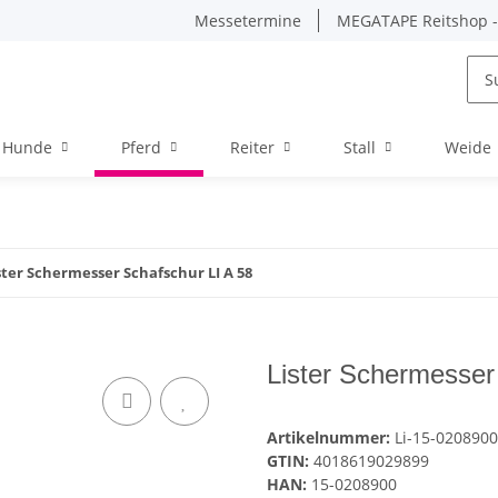
Messetermine
MEGATAPE Reitshop - 
Hunde
Pferd
Reiter
Stall
Weide
ster Schermesser Schafschur LI A 58
Lister Schermesser
Artikelnummer:
Li-15-0208900
GTIN:
4018619029899
HAN:
15-0208900