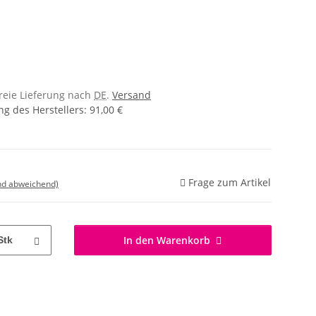
freie Lieferung nach
DE
.
Versand
g des Herstellers
:
91,00 €
Frage zum Artikel
nd abweichend)
In den Warenkorb
Stk