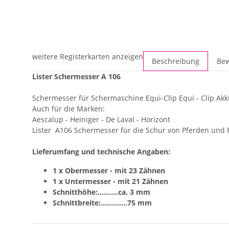
weitere Registerkarten anzeigen
Beschreibung
Be
Lister Schermesser A 106
Schermesser für Schermaschine Equi-Clip Equi - Clip Akku
Auch für die Marken:
Aescalup - Heiniger - De Laval - Horizont
Lister A106 Schermesser für die Schur von Pferden und R
Lieferumfang und technische Angaben:
1 x Obermesser - mit 23 Zähnen
1 x Untermesser - mit 21 Zähnen
Schnitthöhe:..........ca. 3 mm
Schnittbreite:.............75 mm