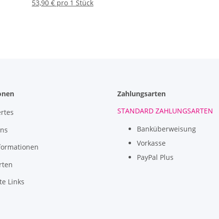
0,5 L
53,90 € pro 1 Stück
onen
Zahlungsarten
STANDARD ZAHLUNGSARTEN
rtes
Banküberweisung
uns
Vorkasse
formationen
PayPal Plus
rten
te Links