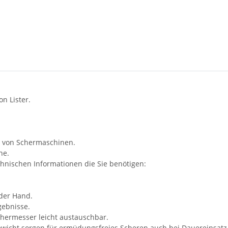
n Lister.
ng von Schermaschinen.
ne.
hnischen Informationen die Sie benötigen:
 der Hand.
gebnisse.
hermesser leicht austauschbar.
wicht sorgen für ermüdungsfreies Scheren auch bei Dauereinsatz