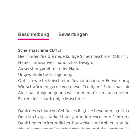
weitere Registerkarten anzeigen
Beschreibung
Bewertungen
Schermaschine CUTLI
Hier finden Sie die neue kultige Schermaschine "CULTI" vo
Neues, innovatives, handliches Design.
Äußerst angenehm in der Hand.
Ungewöhnliche Farbgebung.
Optisch wie technisch eine Revolution in der Entwicklu
Wir schwärmen gerne von dieser "cultigen" Schermaschi
Aber nachfolgend geben wir Ihnen natürlich auch die tec
Extrem leise, laufruhige Maschine.
Dank des schlanken Gehäuses liegt sie besonders gut in
Der durchzugsstarke Motor garantiert excelente Schurer
Dank bedienerfreundlicher Bauweise sind Kohlen und Sc
Die ausgewogene Gewichtsverteilung und das geringe Ge