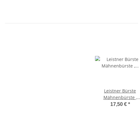
Leistner Bürste
Mähnenbürste ,
Naturfaser
17,50 €
*
Pferdebürste