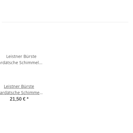
Leistner Bürste
rdätsche Schimmel
groß Pferdebürste
21,50 €
*
Pferdekardätsche