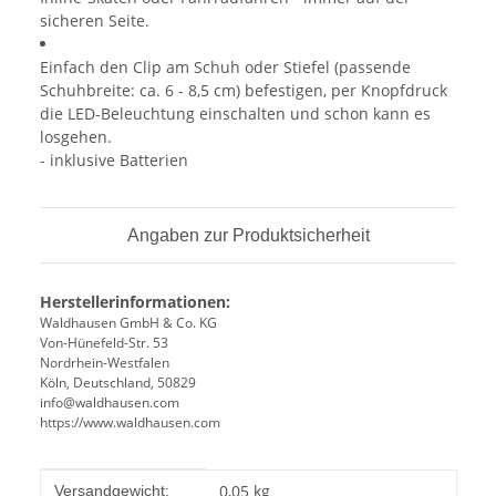
sicheren Seite.
Einfach den Clip am Schuh oder Stiefel (passende
Schuhbreite: ca. 6 - 8,5 cm) befestigen, per Knopfdruck
die LED-Beleuchtung einschalten und schon kann es
losgehen.
- inklusive Batterien
Angaben zur Produktsicherheit
Herstellerinformationen:
Waldhausen GmbH & Co. KG
Von-Hünefeld-Str. 53
Nordrhein-Westfalen
Köln, Deutschland, 50829
info@waldhausen.com
https://www.waldhausen.com
Produkteigenschaft
Wert
0,05 kg
Versandgewicht: