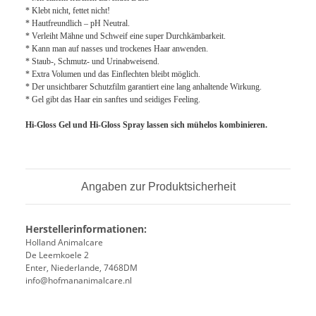
*
Klebt nicht, fettet nicht!
*
Hautfreundlich – pH Neutral.
*
Verleiht Mähne und Schweif eine super Durchkämbarkeit.
*
Kann man auf nasses und trockenes Haar anwenden.
*
Staub-, Schmutz- und Urinabweisend.
*
Extra Volumen und das Einflechten bleibt möglich.
*
Der unsichtbarer Schutzfilm garantiert eine lang anhaltende Wirkung.
*
Gel gibt das Haar ein sanftes und seidiges Feeling.
Hi-Gloss Gel und Hi-Gloss Spray lassen sich mühelos kombinieren.
Angaben zur Produktsicherheit
Herstellerinformationen:
Holland Animalcare
De Leemkoele 2
Enter, Niederlande, 7468DM
info@hofmananimalcare.nl