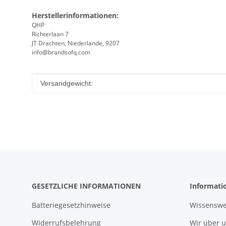
Herstellerinformationen:
QHP
Richterlaan 7
JT Drachten, Niederlande, 9207
info@brandsofq.com
Produkteigenschaft
Wert
Versandgewicht:
GESETZLICHE INFORMATIONEN
Informati
Batteriegesetzhinweise
Wissenswe
Widerrufsbelehrung
Wir über 