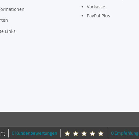
Vorkasse
formationen
PayPal Plus
rten
te Links
0 Kundenbewertungen
0
Empfehlung