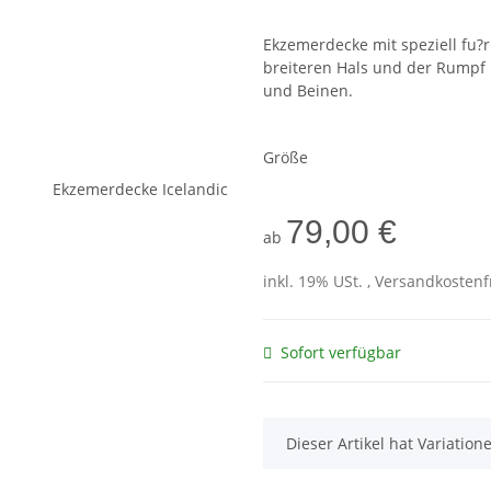
Ekzemerdecke mit speziell fu?r
breiteren Hals und der Rumpf i
und Beinen.
Größe
79,00 €
ab
inkl. 19% USt. , Versandkosten
Sofort verfügbar
x
Dieser Artikel hat Variatio