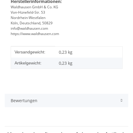
Herstellerinformationen:
Waldhausen GmbH & Co. KG
Von-Hünefeld-Str. 53
Nordrhein-Westfalen
Köln, Deutschland, 50829
info@waldhausen.com
https://www.waldhausen.com
Produkteigenschaft
Wert
0,23 kg
Versandgewicht:
0,23
kg
Artikelgewicht:
Bewertungen